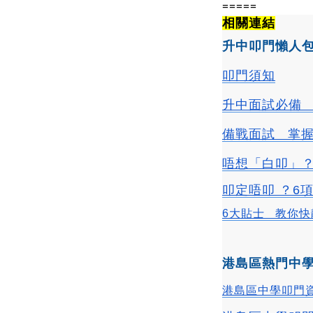
=====
相關連結
升中叩門懶人
叩門須知
升中面試必備  
備戰面試   
唔想「白叩」？
叩定唔叩 ？6
6大貼士   教你快靚
港島區熱門中
港島區中學叩門