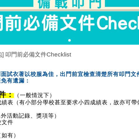
 叩門前必備文件Checklist
門面試衣著以校服為佳，出門前宜檢查清楚所有叩門文
避免有遺漏：
件
：
（一般情況下）
六成績表（有小部分學校甚至要求小四成績表，故亦可帶
lio（課外活動記錄、獎項等
）
校文件
（如有）