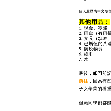
個人履歷表中文版
其他用品：
1. 現金、零錢
2. 雨傘（有
3. 文具（填表
4. 已
增值的八
5. 
防疫物資
6. 
紙巾
7. 
水
最後，叩門前
前往
，因為有
子女學業的看
但願同學們都