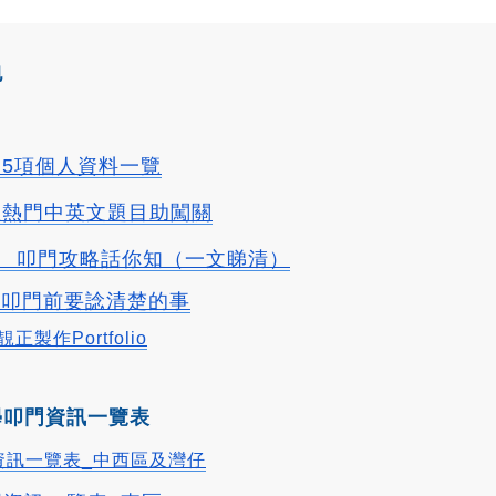
包
 5項個人資料一覽
掌握熱門中英文題目助闖關
  叩門攻略話你知（一文睇清）
項叩門前要諗清楚的事
正製作Portfolio
學叩門資訊一覽表
資訊一覽表_中西區及灣仔