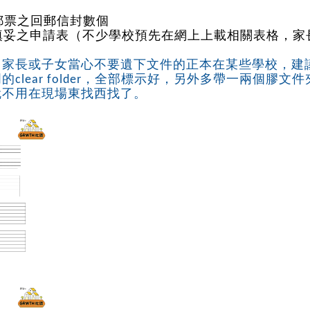
2郵票之回郵信封數個
已填妥之申請表（不少學校預先在網上上載相關表格，
，家長或子女當心不要遺下文件的正本在某些學校，建
clear folder，全部標示好，另外多帶一兩個膠文
就不用在現場東找西找了。