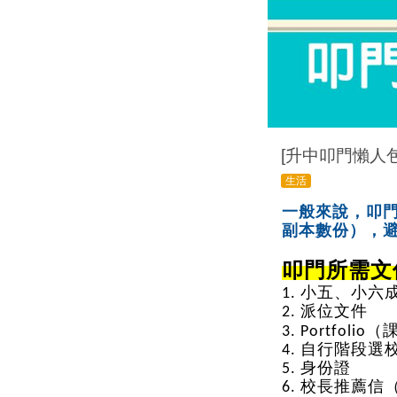
[升中叩門懶人包]
生活
一般來說，叩
副本數份），
叩門所需文
1. 小五、小
2. 派位文件
3. Portfo
4. 自行階段選
5. 身份證
6. 校長推薦信